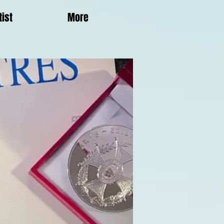
tist
More