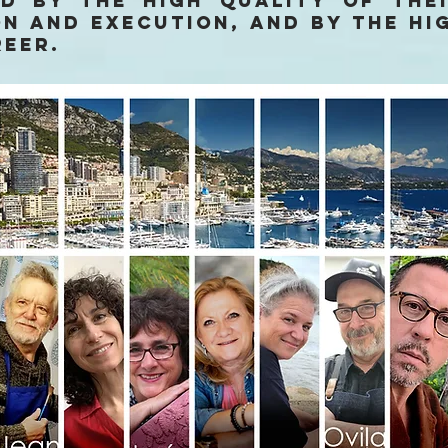
ed by the high quality of the
n and execution, and by the hi
reer.