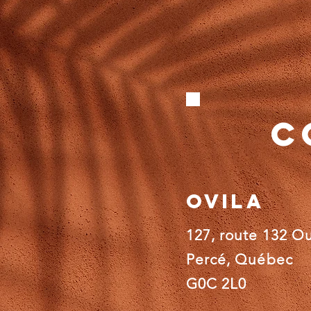
C
OVILA
127, route 132 O
Percé, Québec
G0C 2L0