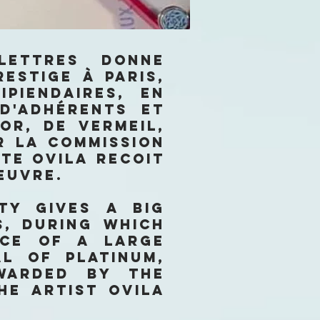
-LETTRES donne
estige à Paris,
piendaires, en
d'adhérents et
'Or, de Vermeil,
ar la Commission
ste Ovila recoit
euvre.
ety gives a big
s, during which
nce of a large
l of Platinum,
awarded by the
he artist Ovila