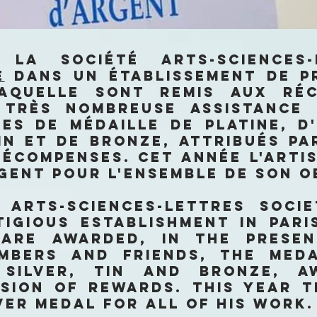
 la société ARTS-SCIENCES
e
dans un établissement de pr
quelle sont remis aux réci
 très nombreuse assistance 
mes de Médaille de Platine, d
ain et de Bronze, attribués p
Récompenses. Cet année l'arti
rgent pour l'ensemble de son o
 ARTS-SCIENCES-LETTRES soci
tigious establishment in Pari
 are awarded, in the prese
mbers and friends, the Meda
, Silver, Tin and Bronze, 
sion of Rewards. This year t
ver medal for all of his work.